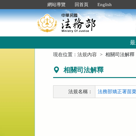
跳
:::
網站導覽
回首頁
English
到
主
要
內
容
區
最
塊
:::
現在位置：
法規內容
相關司法解釋
相關司法解釋
法規名稱：
法務部矯正署苗栗