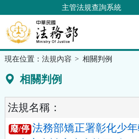
跳
主管法規查詢系統
到
主
要
內
容
::
現在位置：
法規內容
相關判例
區
塊
相關判例
法規名稱：
法務部矯正署彰化少年
廢/停