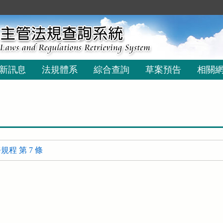
新訊息
法規體系
綜合查詢
草案預告
相關
程 第 7 條