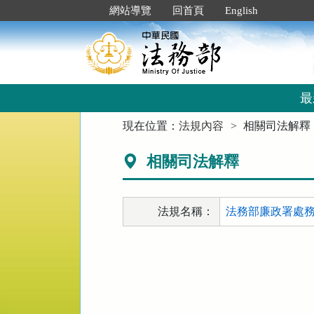
跳
:::
網站導覽
回首頁
English
到
主
要
內
容
區
最
塊
:::
現在位置：
法規內容
相關司法解釋
相關司法解釋
法規名稱：
法務部廉政署處務規