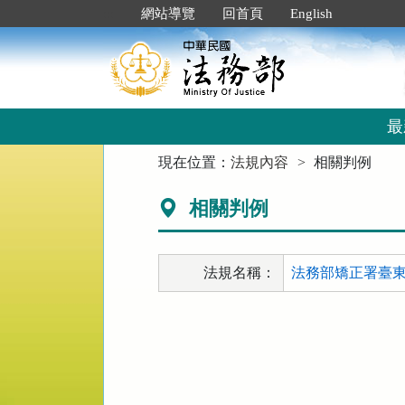
跳
:::
網站導覽
回首頁
English
到
主
要
內
容
區
最
塊
:::
現在位置：
法規內容
相關判例
相關判例
法規名稱：
法務部矯正署臺東監