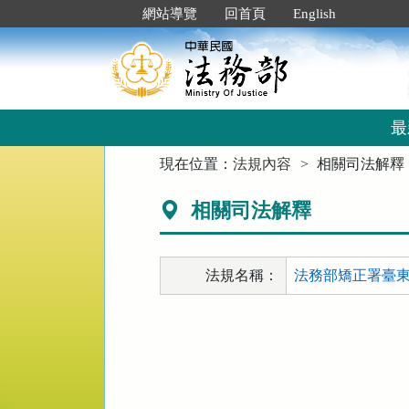
跳
:::
網站導覽
回首頁
English
到
主
要
內
容
區
最
塊
:::
現在位置：
法規內容
相關司法解釋
相關司法解釋
法規名稱：
法務部矯正署臺東監