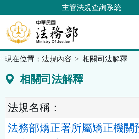
跳
主管法規查詢系統
到
主
要
內
容
::
現在位置：
法規內容
相關司法解釋
區
塊
相關司法解釋
法規名稱：
法務部矯正署所屬矯正機關