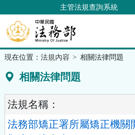
跳
主管法規查詢系統
到
主
要
內
容
::
現在位置：
法規內容
相關法律問題
區
塊
相關法律問題
法規名稱：
法務部矯正署所屬矯正機關