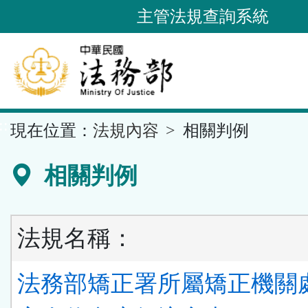
跳
主管法規查詢系統
到
主
要
內
容
::
現在位置：
法規內容
相關判例
區
塊
相關判例
法規名稱：
法務部矯正署所屬矯正機關