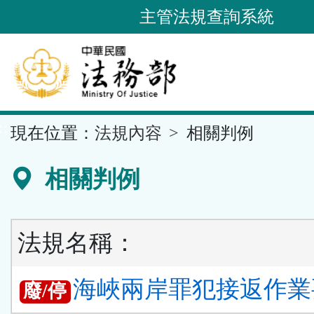
跳
主管法規查詢系統
到
主
要
內
容
::
現在位置：
法規內容
相關判例
區
塊
相關判例
法規名稱：
海峽兩岸罪犯接返作業要
廢/停