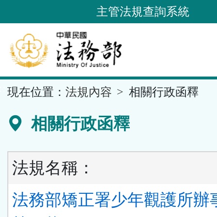
跳
主管法規查詢系統
到
主
要
內
容
::
現在位置：
法規內容
相關行政函釋
區
塊
相關行政函釋
法規名稱：
法務部矯正署少年觀護所辦