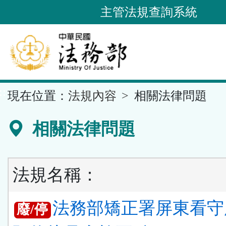
跳
主管法規查詢系統
到
主
要
內
容
::
現在位置：
法規內容
相關法律問題
區
塊
相關法律問題
法規名稱：
法務部矯正署屏東看守
廢/停