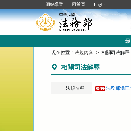
跳
:::
網站導覽
回首頁
English
到
主
要
內
容
區
最
塊
:::
現在位置：
法規內容
相關司法解釋
相關司法解釋
法規名稱：
法務部矯正
廢/停