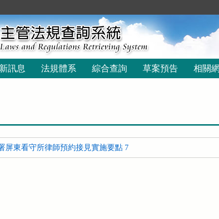
新訊息
法規體系
綜合查詢
草案預告
相關
署屏東看守所律師預約接見實施要點 7