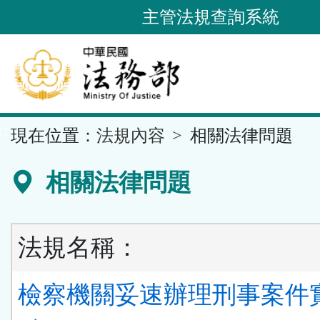
跳
主管法規查詢系統
到
主
要
內
容
::
現在位置：
法規內容
相關法律問題
區
塊
相關法律問題
法規名稱：
檢察機關妥速辦理刑事案件