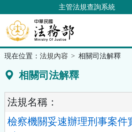
跳
主管法規查詢系統
到
主
要
內
容
::
現在位置：
法規內容
相關司法解釋
區
塊
相關司法解釋
法規名稱：
檢察機關妥速辦理刑事案件