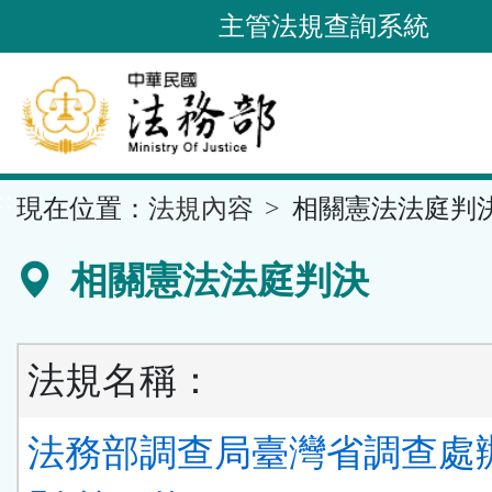
跳
主管法規查詢系統
到
主
要
內
容
::
現在位置：
法規內容
相關憲法法庭判
區
塊
相關憲法法庭判決
法規名稱：
法務部調查局臺灣省調查處