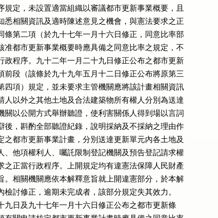
序規定，未設置適當組織以審議都市更新事業概要，且

知悉相關資訊及適時陳述意見之機會，與憲法要求之正

同條第二項（於九十七年一月十六日修正，同意比率部

核准都市更新事業概要時應具備之同意比率之規定，不

行政程序。九十二年一月二十九日修正公布之都市更新

項前段（該條於九十九年五月十二日修正公布將原第三

第四項）規定，並未要求主管機關應將該計畫相關資訊

請人以外之其他土地及合法建築物所有權人分別為送達

機關以公開方式舉辦聽證，使利害關係人得到場以言詞

辯後，斟酌全部聽證紀錄，說明採納及不採納之理由作

定之都市更新事業計畫，分別送達更新單元內各土地及

人、他項權利人、囑託限制登記機關及預告登記請求權

求之正當行政程序。上開規定均有違憲法保障人民財產

旨。相關機關應依本解釋意旨就上開違憲部分，於本解

內檢討修正，逾期未完成者，該部分規定失其效力。

月二十九日及九十七年一月十六日修正公布之都市更新條
