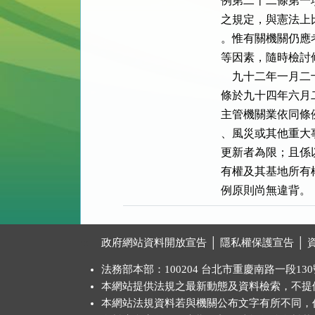
例第二十二條第一
之規定，與憲法上
。惟有關機關仍應
等因素，隨時檢討修
    九十二年一
條於九十四年六月
主管機關業依同條
、風災或其他重大
更新者為限；且係
有權及其基地所有
例原則尚無違背。
:::
政府網站資料開放宣告
│
隱私權保護宣告
│
法務部本部：100204 台北市重慶南路一段130號 
本網站提供法規之最新動態及資料檢索，不提
本網站法規資料若與機關公布文字有所不同，