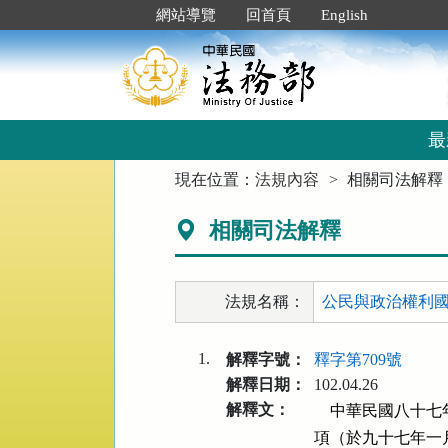
跳
:::
網站導覽
回首頁
English
到
主
要
內
容
區
最
塊
:::
現在位置：
法規內容
相關司法解釋
相關司法解釋
法規名稱：
公民與政治權利國
1.
解釋字號：
釋字第709號
解釋日期：
102.04.26
解釋文：
    中華民國八
項（於九十七年一