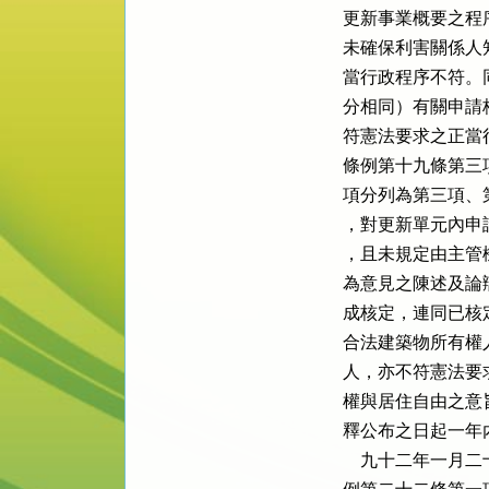
更新事業概要之程
未確保利害關係人
當行政程序不符。
分相同）有關申請
符憲法要求之正當
條例第十九條第三
項分列為第三項、
，對更新單元內申
，且未規定由主管
為意見之陳述及論
成核定，連同已核
合法建築物所有權
人，亦不符憲法要
權與居住自由之意
釋公布之日起一年
    九十二年一