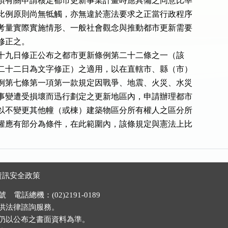
項有關申請核定都市更新事業計畫時應具備之同意比率

比例原則尚無牴觸，亦無違於憲法要求之正當行政程序

考量實際實施情形、一般社會觀念與推動都市更新需要

正之。

月二十九日修正公布之都市更新條例第二十二條之一（該

二十二日為文字修正）之適用，以在直轄市、縣（市）

例第七條第一項第一款規定因戰爭、地震、火災、水災

事變遭受損壞而迅行劃定之更新地區內，申請辦理都市

以不變更其他幢（或棟）建築物區分所有權人之區分所

權應有部分為條件，在此範圍內，該條規定與憲法上比

資訊安全政策
電話總機：(02)2191-0189
供法律諮詢服務。
仍以公布之書面資料為準。