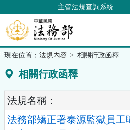
跳
主管法規查詢系統
到
主
要
內
容
::
現在位置：
法規內容
相關行政函釋
區
塊
相關行政函釋
法規名稱：
法務部矯正署泰源監獄員工