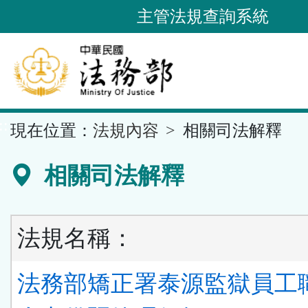
跳
主管法規查詢系統
到
主
要
內
容
::
現在位置：
法規內容
相關司法解釋
區
塊
相關司法解釋
法規名稱：
法務部矯正署泰源監獄員工