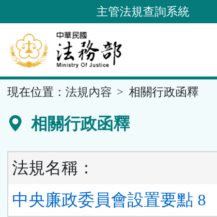
跳
主管法規查詢系統
到
主
要
內
容
::
現在位置：
法規內容
相關行政函釋
區
塊
相關行政函釋
法規名稱：
中央廉政委員會設置要點 8