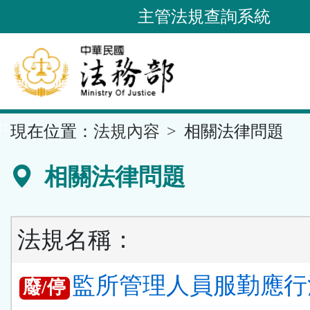
跳
主管法規查詢系統
到
主
要
內
容
::
現在位置：
法規內容
相關法律問題
區
塊
相關法律問題
法規名稱：
監所管理人員服勤應行
廢/停