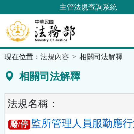
跳
主管法規查詢系統
到
主
要
內
容
::
現在位置：
法規內容
相關司法解釋
區
塊
相關司法解釋
法規名稱：
監所管理人員服勤應行
廢/停