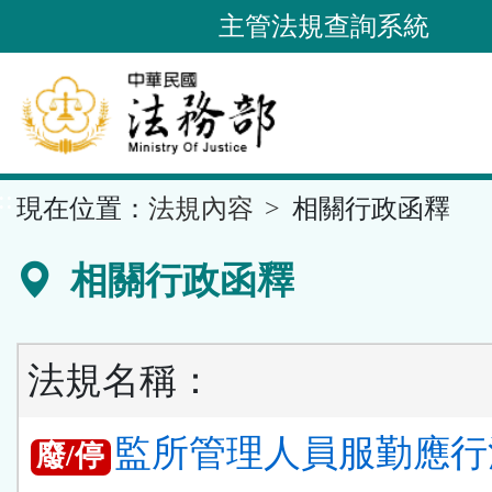
跳
主管法規查詢系統
到
主
要
內
容
::
現在位置：
法規內容
相關行政函釋
區
塊
相關行政函釋
法規名稱：
監所管理人員服勤應行
廢/停