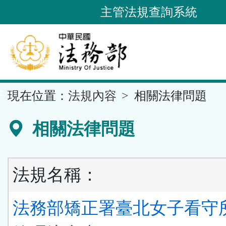
跳
主管法規查詢系統
到
主
要
內
容
::
現在位置：
法規內容
相關法律問題
區
塊
相關法律問題
法規名稱：
法務部矯正署臺北女子看守