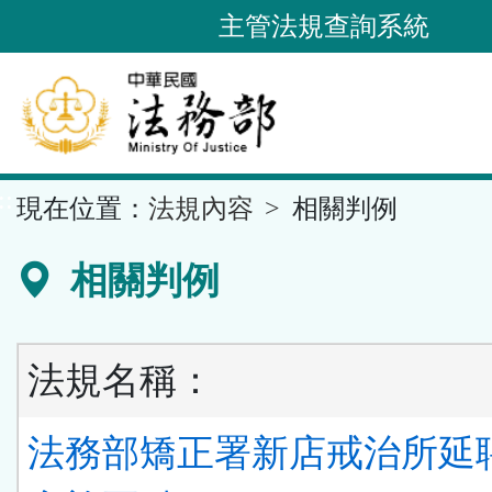
跳
主管法規查詢系統
到
主
要
內
容
::
現在位置：
法規內容
相關判例
區
塊
相關判例
法規名稱：
法務部矯正署新店戒治所延