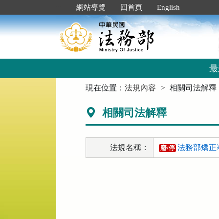
跳
:::
網站導覽
回首頁
English
到
主
要
內
容
區
最
塊
:::
現在位置：
法規內容
相關司法解釋
相關司法解釋
法規名稱：
法務部矯正
廢/停