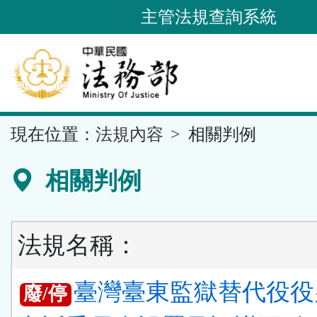
跳
主管法規查詢系統
到
主
要
內
容
::
現在位置：
法規內容
相關判例
區
塊
相關判例
法規名稱：
臺灣臺東監獄替代役役
廢/停