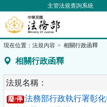
跳
主管法規查詢系統
到
主
要
內
容
::
現在位置：
法規內容
相關行政函釋
區
塊
相關行政函釋
法規名稱：
法務部行政執行署彰化
廢/停