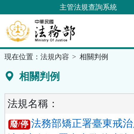
跳
主管法規查詢系統
到
主
要
內
容
::
現在位置：
法規內容
相關判例
區
塊
相關判例
法規名稱：
法務部矯正署臺東戒治
廢/停