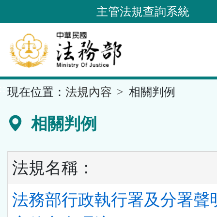
跳
主管法規查詢系統
到
主
要
內
容
::
現在位置：
法規內容
相關判例
區
塊
相關判例
法規名稱：
法務部行政執行署及分署聲