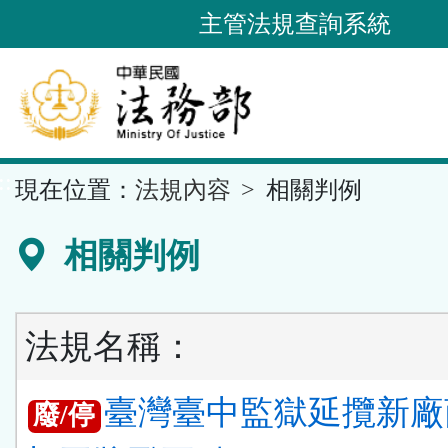
跳
主管法規查詢系統
到
主
要
內
容
::
現在位置：
法規內容
相關判例
區
塊
相關判例
法規名稱：
臺灣臺中監獄延攬新廠
廢/停