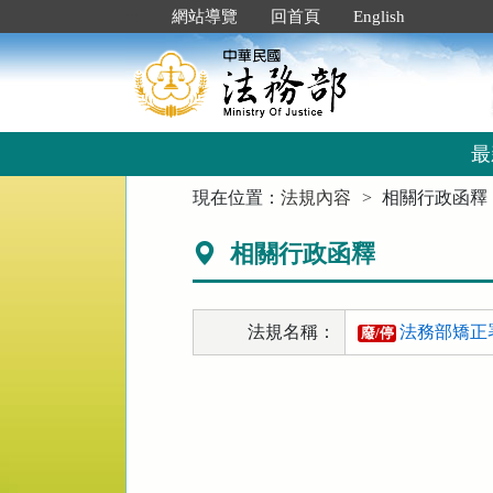
跳
:::
網站導覽
回首頁
English
到
主
要
內
容
區
最
塊
:::
現在位置：
法規內容
相關行政函釋
相關行政函釋
法規名稱：
法務部矯正
廢/停