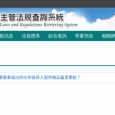
新訊息
法規體系
綜合查詢
草案預告
相關
署臺東戒治所出所收容人留所物品處置要點 7