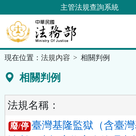
跳
主管法規查詢系統
到
主
要
內
容
::
現在位置：
法規內容
相關判例
區
塊
相關判例
法規名稱：
臺灣基隆監獄（含臺灣
廢/停