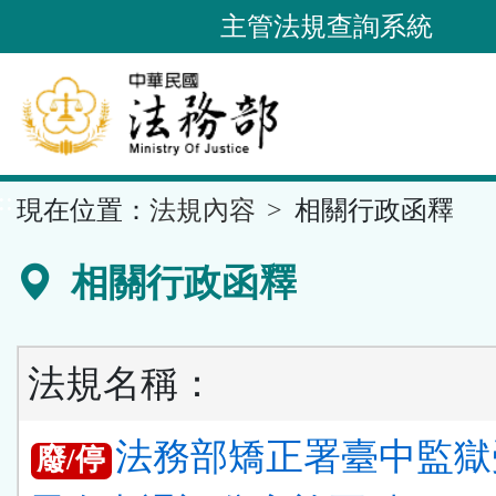
跳
主管法規查詢系統
到
主
要
內
容
::
現在位置：
法規內容
相關行政函釋
區
塊
相關行政函釋
法規名稱：
法務部矯正署臺中監獄
廢/停