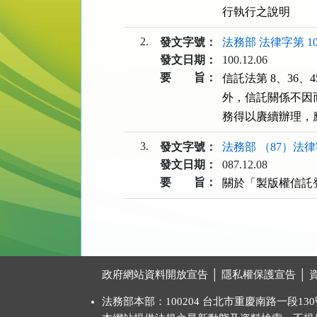
行執行之說明
2.
發文字號：
法務部 法律字第 100
發文日期：
100.12.06
要 旨：
信託法第 8、36
外，信託關係不因
務得以賡續辦理，
3.
發文字號：
法務部 （87）法律字
發文日期：
087.12.08
要 旨：
關於「製版權信託
:::
政府網站資料開放宣告
│
隱私權保護宣告
│
法務部本部：100204 台北市重慶南路一段130號 