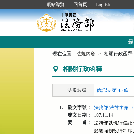
跳
:::
網站導覽
回首頁
English
到
主
要
內
容
區
最
塊
:::
現在位置：
法規內容
相關行政函釋
相關行政函釋
法規名稱：
信託法 第 45 條
1.
發文字號：
法務部 法律字第 107
發文日期：
107.11.14
要 旨：
法務部就現行信託
影響強制執行程序