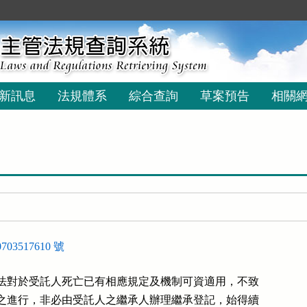
新訊息
法規體系
綜合查詢
草案預告
相關
03517610 號
法對於受託人死亡已有相應規定及機制可資適用，不致

之進行，非必由受託人之繼承人辦理繼承登記，始得續
