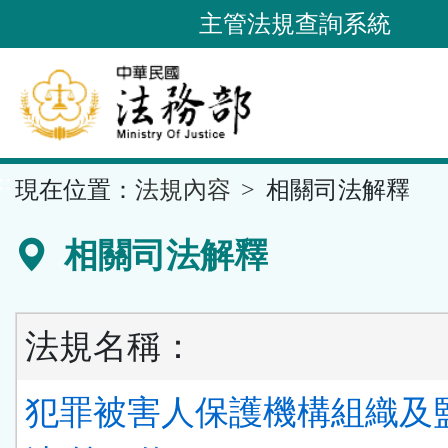
跳
主管法規查詢系統
到
主
要
內
容
::
現在位置：
法規內容
相關司法解釋
區
塊
相關司法解釋
法規名稱：
犯罪被害人保護機構組織及