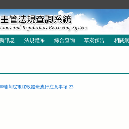
新訊息
法規體系
綜合查詢
草案預告
相關
年輔育院電腦軟體班應行注意事項 23