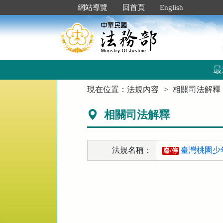
跳
:::
網站導覽
回首頁
English
到
主
要
內
容
區
最
塊
:::
現在位置：
法規內容
相關司法解釋
相關司法解釋
法規名稱：
臺灣桃園少
廢/停