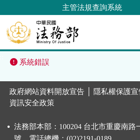
跳
主管法規查詢系統
到
主
要
內
容
::
區
系統錯誤
塊
:
政府網站資料開放宣告
│
隱私權保護宣
資訊安全政策
法務部本部：100204 台北市重慶南路一
號 電話總機：(02)2191-0189