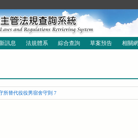
新訊息
法規體系
綜合查詢
草案預告
相關
守所替代役役男宿舍守則 7