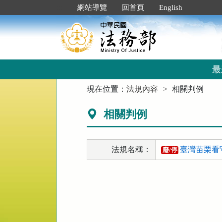
跳
:::
網站導覽
回首頁
English
到
主
要
內
容
區
最
塊
:::
現在位置：
法規內容
相關判例
相關判例
法規名稱：
臺灣苗栗看
廢/停