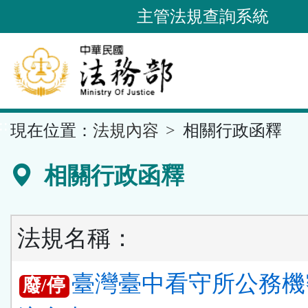
跳
主管法規查詢系統
到
主
要
內
容
::
現在位置：
法規內容
相關行政函釋
區
塊
相關行政函釋
法規名稱：
臺灣臺中看守所公務機
廢/停