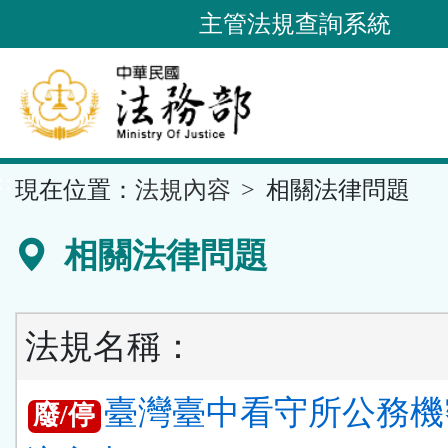
跳
主管法規查詢系統
到
主
要
內
容
::
現在位置：
法規內容
相關法律問題
區
塊
相關法律問題
法規名稱：
臺灣臺中看守所公務機
廢/停