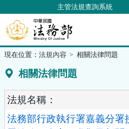
跳
主管法規查詢系統
到
主
要
內
容
::
現在位置：
法規內容
相關法律問題
區
塊
相關法律問題
法規名稱：
法務部行政執行署嘉義分署