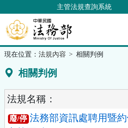
跳
主管法規查詢系統
到
主
要
內
容
::
現在位置：
法規內容
相關判例
區
塊
相關判例
法規名稱：
法務部資訊處聘用暨約
廢/停