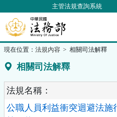
跳
主管法規查詢系統
到
主
要
內
容
::
現在位置：
法規內容
相關司法解釋
區
塊
相關司法解釋
法規名稱：
公職人員利益衝突迴避法施