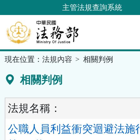
跳
主管法規查詢系統
到
主
要
內
容
::
現在位置：
法規內容
相關判例
區
塊
相關判例
法規名稱：
公職人員利益衝突迴避法施