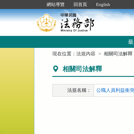
跳
:::
網站導覽
回首頁
English
到
主
要
內
容
區
最
塊
:::
現在位置：
法規內容
相關司法解釋
相關司法解釋
法規名稱：
公職人員利益衝突迴