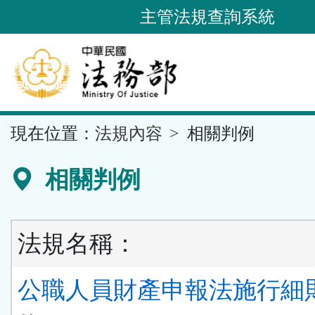
跳
主管法規查詢系統
到
主
要
內
容
::
現在位置：
法規內容
相關判例
區
塊
相關判例
法規名稱：
公職人員財產申報法施行細則 