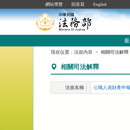
跳
:::
網站導覽
回首頁
English
到
主
要
內
容
區
最
塊
:::
現在位置：
法規內容
相關司法解釋
相關司法解釋
法規名稱：
公職人員財產申報法