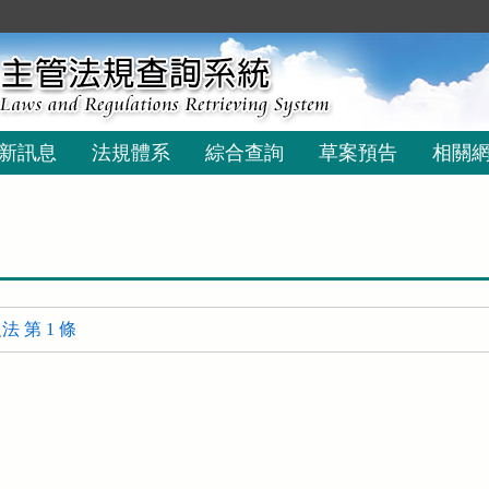
新訊息
法規體系
綜合查詢
草案預告
相關
 第 1 條