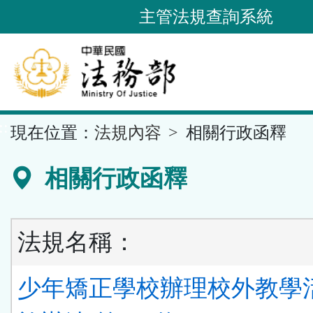
跳
主管法規查詢系統
到
主
要
內
容
::
現在位置：
法規內容
相關行政函釋
區
塊
相關行政函釋
法規名稱：
少年矯正學校辦理校外教學