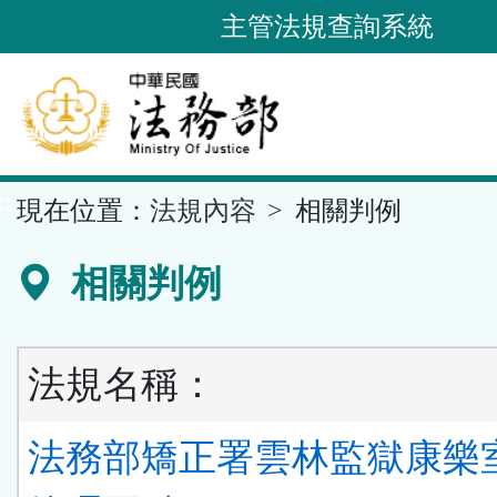
跳
主管法規查詢系統
到
主
要
內
容
::
現在位置：
法規內容
相關判例
區
塊
相關判例
法規名稱：
法務部矯正署雲林監獄康樂