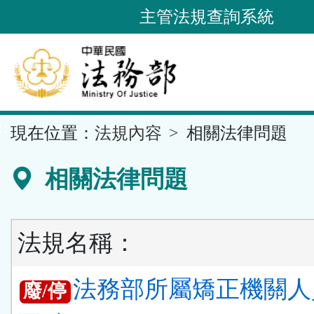
跳
主管法規查詢系統
到
主
要
內
容
::
現在位置：
法規內容
相關法律問題
區
塊
相關法律問題
法規名稱：
法務部所屬矯正機關人
廢/停